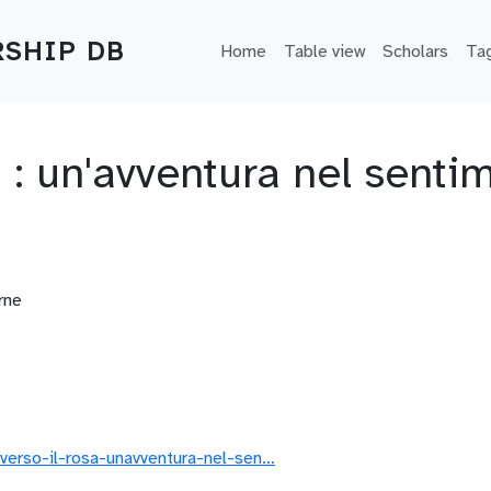
Main navigation
SHIP DB
Home
Table view
Scholars
Ta
a" : un'avventura nel senti
rne
averso-il-rosa-unavventura-nel-sen…