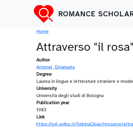
Skip to main content
ROMANCE SCHOLAR
Breadcrumb
Home
Attraverso "il ros
Author
Antonel, Emanuela
Degree
Laurea in lingue e letterature straniere e mode
University
Università degli studi di Bologna
Publication year
1983
Link
https://sol.unibo.it/SebinaOpac/resource/attr