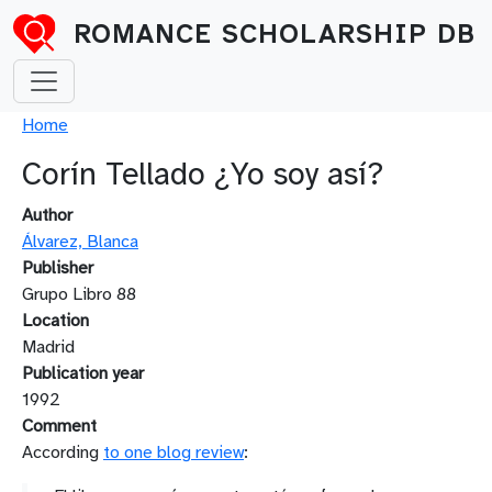
Skip to main content
ROMANCE SCHOLARSHIP DB
Breadcrumb
Home
Corín Tellado ¿Yo soy así?
Author
Álvarez, Blanca
Publisher
Grupo Libro 88
Location
Madrid
Publication year
1992
Comment
According
to one blog review
: