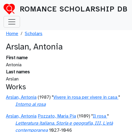
Skip to main content
ROMANCE SCHOLARSHIP DB
Breadcrumb
Home
Scholars
Arslan, Antonia
First name
Antonia
Last names
Arslan
Works
Arslan, Antonia
(1987) "
Vivere in rosa per vivere in casa
"
Intorno al rosa
Arslan, Antonia
Pozzato, Maria Pia
(1989) "
Il rosa
"
Letteratura italiana. Storia e geografia, III, L'età
contemporanea
1027-1046