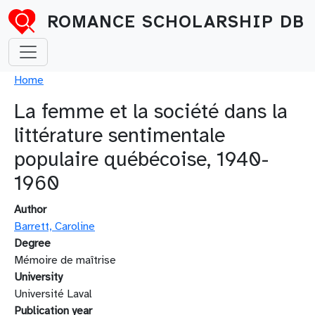
Skip to main content
ROMANCE SCHOLARSHIP DB
Breadcrumb
Home
La femme et la société dans la
littérature sentimentale
populaire québécoise, 1940-
1960
Author
Barrett, Caroline
Degree
Mémoire de maîtrise
University
Université Laval
Publication year