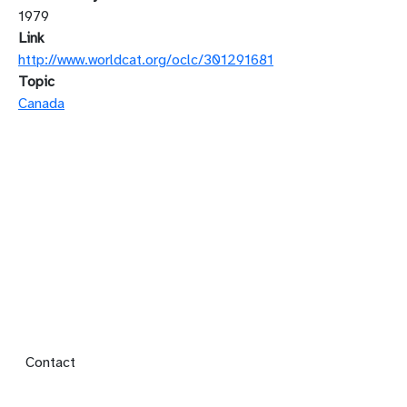
1979
Link
http://www.worldcat.org/oclc/301291681
Topic
Canada
Footer menu
Contact