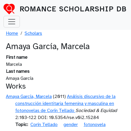
Skip to main content
ROMANCE SCHOLARSHIP DB
Breadcrumb
Home
Scholars
Amaya García, Marcela
First name
Marcela
Last names
Amaya García
Works
Amaya García, Marcela
(2011)
Análisis discursivo de la
construcción identitaria femenina y masculina en
fotonovelas de Corín Tellado
Sociedad & Equidad
2:103-122 DOI: 10.5354/rse.v0i2.15284
Topic
Corín Tellado
gender
fotonovela