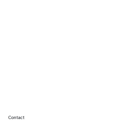
Footer menu
Contact