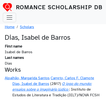
Skip to main content
ROMANCE SCHOLARSHIP DB
Breadcrumb
Home
Scholars
Dias, Isabel de Barros
First name
Isabel de Barros
Last names
Dias
Works
Alpalhão, Margarida Santos
Carreto, Carlos F. Clamote
Dias, Isabel de Barros
(2017)
O jogo do mundo:
ensaios sobre o imaginário lúdico
: Instituto de
Estudos de Literatura e Tradição (IELT)/NOVA FCSH