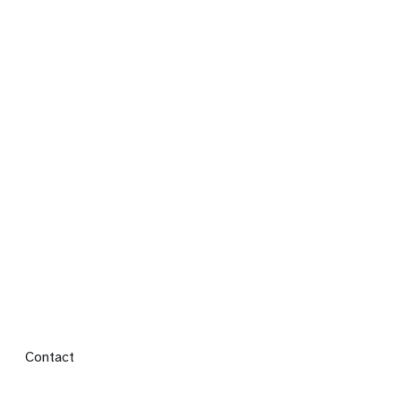
Footer menu
Contact