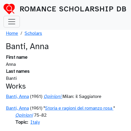
Skip to main content
ROMANCE SCHOLARSHIP DB
Breadcrumb
Home
Scholars
Banti, Anna
First name
Anna
Last names
Banti
Works
Banti, Anna
(1961)
Opinioni
Milan: il Saggiatore
Banti, Anna
(1961) "
Storia e ragioni del romanzo rosa
"
Opinioni
75-82
Topic
Italy