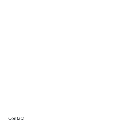
Footer menu
Contact