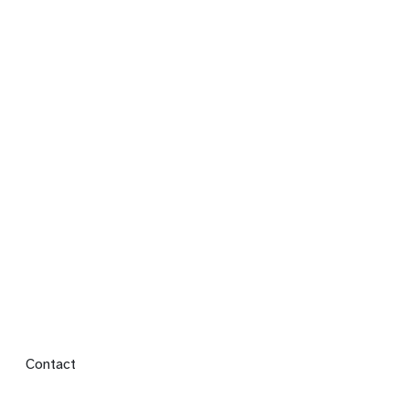
Footer menu
Contact