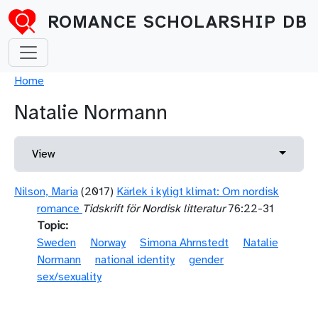
Skip to main content
ROMANCE SCHOLARSHIP DB
Breadcrumb
Home
Natalie Normann
Primary tabs
Toggle 
View
Nilson, Maria
(2017)
Kärlek i kyligt klimat: Om nordisk
romance
Tidskrift för Nordisk litteratur
76:22-31
Topic
Sweden
Norway
Simona Ahrnstedt
Natalie
Normann
national identity
gender
sex/sexuality