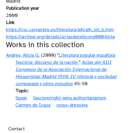
Madrid
Publication year
2000
Link
https://cvc.cervantes.es/literatura/aih/aih_xiii_b.htm
https://archive.org/details/actasdelxiiicong0004inte
Works in this collection
Andreu, Alicia G.
(2000) "
Literatura popular española
fascista: discurso de la nación
"
Actas del XIII
Congreso de la Asociación Internacional de
Hispanistas: Madrid 1998: IV: Historia y sociedad
comparada y otros estudios
45-50
Topic
Spain
fascism/right-wing authoritarianism
Carmen de Icaza
cross-dressing
Footer menu
Contact