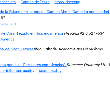
itarianism
Carmen de Icaza
cross-dressing
e la Falange en la obra de Carmen Martín Gaite: La popularidad 
157
itarianism
ón de Corín Tellado en Hispanoamérica
Hispania
92.3:624-634
 America
ial de Corín Tellado
Vigo: Editorial Academia del Hispanismo
urso popular: “Peculiares confidencias”
Romance Quarterly
58.1:
r intellectual quality
sex/sexuality