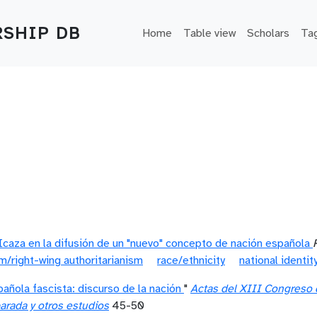
Main navigation
SHIP DB
Home
Table view
Scholars
Ta
caza en la difusión de un "nuevo" concepto de nación española
m/right-wing authoritarianism
race/ethnicity
national identit
pañola fascista: discurso de la nación
"
Actas del XIII Congreso d
arada y otros estudios
45-50