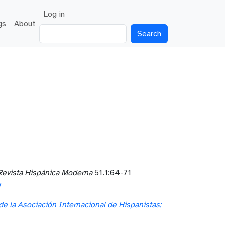
User account menu
Log in
gs
About
Search
Revista Hispánica Moderna
51.1:64-71
y
e la Asociación Internacional de Hispanistas: