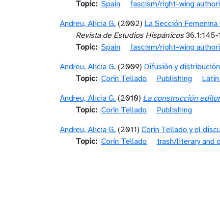
Topic
Spain
fascism/right-wing author
Andreu, Alicia G.
(2002)
La Sección Femenina d
Revista de Estudios Hispánicos
36.1:145-
Topic
Spain
fascism/right-wing author
Andreu, Alicia G.
(2009)
Difusión y distribuci
Topic
Corín Tellado
Publishing
Latin
Andreu, Alicia G.
(2010)
La construcción editor
Topic
Corín Tellado
Publishing
Andreu, Alicia G.
(2011)
Corín Tellado y el disc
Topic
Corín Tellado
trash/literary and o