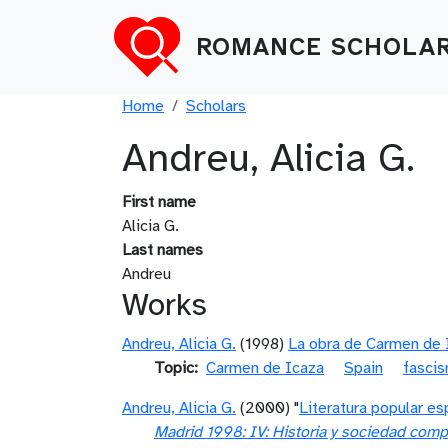
Skip to main content
ROMANCE SCHOLAR
Breadcrumb
Home
Scholars
Andreu, Alicia G.
First name
Alicia G.
Last names
Andreu
Works
Andreu, Alicia G.
(1998)
La obra de Carmen de I
Topic
Carmen de Icaza
Spain
fascis
Andreu, Alicia G.
(2000) "
Literatura popular es
Madrid 1998: IV: Historia y sociedad comp