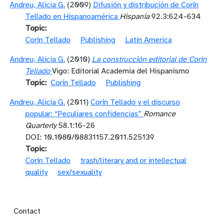
Andreu, Alicia G.
(2009)
Difusión y distribución de Corín
Tellado en Hispanoamérica
Hispania
92.3:624-634
Topic
Corín Tellado
Publishing
Latin America
Andreu, Alicia G.
(2010)
La construcción editorial de Corín
Tellado
Vigo: Editorial Academia del Hispanismo
Topic
Corín Tellado
Publishing
Andreu, Alicia G.
(2011)
Corín Tellado y el discurso
popular: “Peculiares confidencias”
Romance
Quarterly
58.1:16-26
DOI: 10.1080/08831157.2011.525139
Topic
Corín Tellado
trash/literary and or intellectual
quality
sex/sexuality
Footer menu
Contact