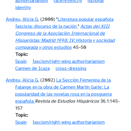
authoritarianism
race/ethnicity
national
identity
Andreu, Alicia G.
(2000) "
Literatura popular española
fascista: discurso de la nación
"
Actas del XIII
Congreso de la Asociación Internacional de
Hispanistas: Madrid 1998: IV: Historia y sociedad
comparada y otros estudios
45-50
Topic
Spain
fascism/right-wing authoritarianism
Carmen de Icaza
cross-dressing
Andreu, Alicia G.
(2002)
La Sección Femenina de la
Falange en la obra de Carmen Martín Gaite: La
popularidad de las novelas rosa en la posguerra
española
Revista de Estudios Hispánicos
36.1:145-
157
Topic
Spain
fascism/right-wing authoritarianism