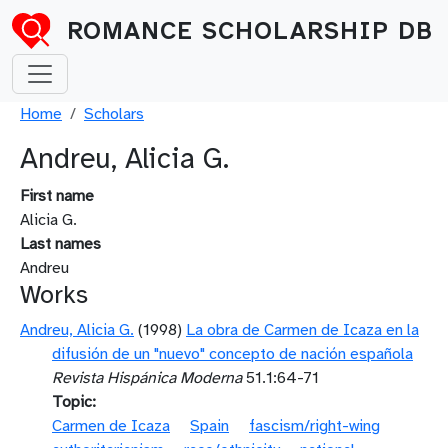
Skip to main content
ROMANCE SCHOLARSHIP DB
Breadcrumb
Home
Scholars
Andreu, Alicia G.
First name
Alicia G.
Last names
Andreu
Works
Andreu, Alicia G.
(1998)
La obra de Carmen de Icaza en la
difusión de un "nuevo" concepto de nación española
Revista Hispánica Moderna
51.1:64-71
Topic
Carmen de Icaza
Spain
fascism/right-wing