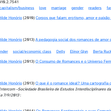
010.2.7541
capitalism/business
love
marriage
gender
readers
fa
otilde Honório
(2010)
Corpos que falam: erotismo, amor e paixão
otilde Honório
(2013)
A pedagogia social dos romances de amor 
nder
social/economic class
Delly
Elinor Glyn
Berta Ruc
otilde Honório
(2013)
O Consumo de Romances e o Universo Femini
otilde Honório
(2013)
O que é o romance ideal? Uma cartografia 
Intercom –Sociedade Brasileira de Estudos Interdisciplinares 
a 7/9/2013
: