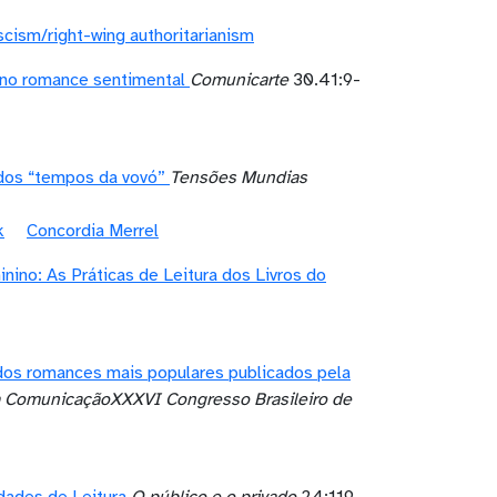
scism/right-wing authoritarianism
 no romance sentimental
Comunicarte
30.41:9-
dos “tempos da vovó”
Tensões Mundias
k
Concordia Merrel
no: As Práticas de Leitura dos Livros do
dos romances mais populares publicados pela
da ComunicaçãoXXXVI Congresso Brasileiro de