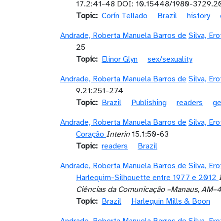
17.2:41-48 DOI: 10.15448/1980-3729.2
Topic
Corín Tellado
Brazil
history
Andrade, Roberta Manuela Barros de
Silva, Er
25
Topic
Elinor Glyn
sex/sexuality
Andrade, Roberta Manuela Barros de
Silva, Er
9.21:251-274
Topic
Brazil
Publishing
readers
ge
Andrade, Roberta Manuela Barros de
Silva, Er
Coração
Interin
15.1:50-63
Topic
readers
Brazil
Andrade, Roberta Manuela Barros de
Silva, Er
Harlequim-Silhouette entre 1977 e 2012
Ciências da Comunicação –Manaus, AM–4
Topic
Brazil
Harlequin Mills & Boon