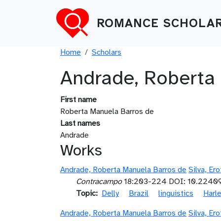
Skip to main content
ROMANCE SCHOLAR
Breadcrumb
Home
Scholars
Andrade, Roberta
First name
Roberta Manuela Barros de
Last names
Andrade
Works
Andrade, Roberta Manuela Barros de
Silva, Er
Contracampo
18:203-224 DOI: 10.22409
Topic
Delly
Brazil
linguistics
Harl
Andrade, Roberta Manuela Barros de
Silva, Er