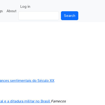
User account menu
Log in
gs
About
Search
mances sentimentais do Século XX
 e a ditadura militar no Brasil
Famecos