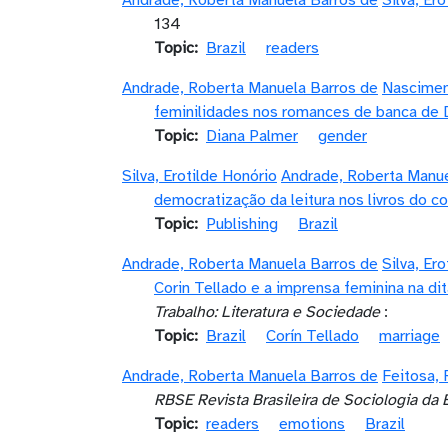
Andrade, Roberta Manuela Barros de
Silva, Er
134
Topic
Brazil
readers
Andrade, Roberta Manuela Barros de
Nascimen
feminilidades nos romances de banca de 
Topic
Diana Palmer
gender
Silva, Erotilde Honório
Andrade, Roberta Manue
democratização da leitura nos livros do c
Topic
Publishing
Brazil
Andrade, Roberta Manuela Barros de
Silva, Er
Corin Tellado e a imprensa feminina na dita
Trabalho: Literatura e Sociedade
:
Topic
Brazil
Corín Tellado
marriage
Andrade, Roberta Manuela Barros de
Feitosa,
RBSE Revista Brasileira de Sociologia da
Topic
readers
emotions
Brazil