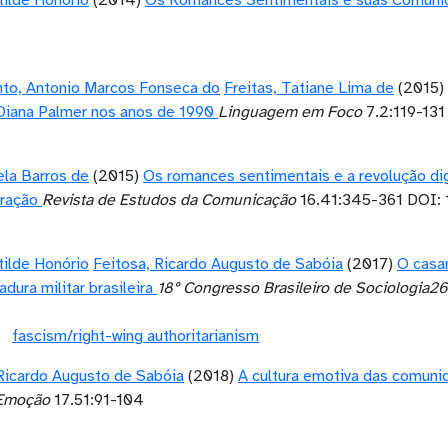
otilde Honório
(2014)
Os Romances Sentimentais e suas Comunid
to, Antonio Marcos Fonseca do
Freitas, Tatiane Lima de
(2015)
Diana Palmer nos anos de 1990
Linguagem em Foco
7.2:119-131
la Barros de
(2015)
Os romances sentimentais e a revolução dig
oração
Revista de Estudos da Comunicação
16.41:345-361 DOI: 
otilde Honório
Feitosa, Ricardo Augusto de Sabóia
(2017)
O casa
dura militar brasileira
18º Congresso Brasileiro de Sociologia26
fascism/right-wing authoritarianism
 Ricardo Augusto de Sabóia
(2018)
A cultura emotiva das comunida
 Emoção
17.51:91-104