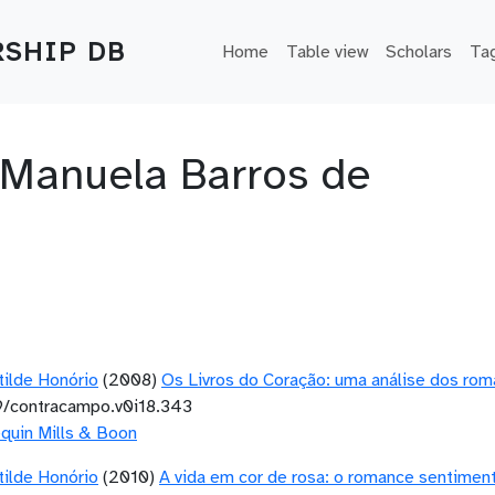
Main navigation
SHIP DB
Home
Table view
Scholars
Ta
 Manuela Barros de
otilde Honório
(2008)
Os Livros do Coração: uma análise dos ro
/contracampo.v0i18.343
equin Mills & Boon
otilde Honório
(2010)
A vida em cor de rosa: o romance sentimental