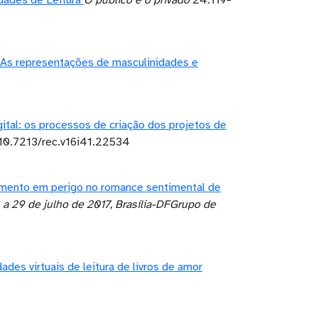
ades de Leitura
O público e o privado
24:119-
As representações de masculinidades e
ital: os processos de criação dos projetos de
10.7213/rec.v16i41.22534
mento em perigo no romance sentimental de
 a 29 de julho de 2017, Brasília-DFGrupo de
des virtuais de leitura de livros de amor