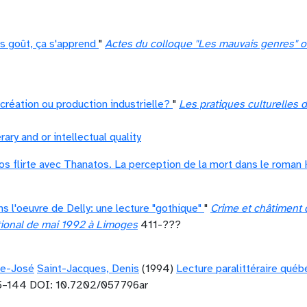
s goût, ça s'apprend
"
Actes du colloque "Les mauvais genres" or
création ou production industrielle?
"
Les pratiques culturelles
erary and or intellectual quality
s flirte avec Thanatos. La perception de la mort dans le roman 
s l'oeuvre de Delly: une lecture "gothique"
"
Crime et châtiment 
ational de mai 1992 à Limoges
411-???
ie-José
Saint-Jacques, Denis
(1994)
Lecture paralittéraire québ
5–144 DOI: 10.7202/057796ar