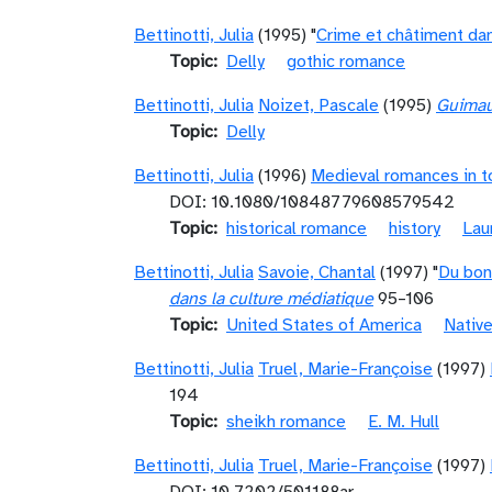
Bettinotti, Julia
(1995) "
Crime et châtiment dans
Topic
Delly
gothic romance
Bettinotti, Julia
Noizet, Pascale
(1995)
Guimauv
Topic
Delly
Bettinotti, Julia
(1996)
Medieval romances in to
DOI: 10.1080/10848779608579542
Topic
historical romance
history
Lau
Bettinotti, Julia
Savoie, Chantal
(1997) "
Du bon
dans la culture médiatique
95–106
Topic
United States of America
Nativ
Bettinotti, Julia
Truel, Marie-Françoise
(1997)
194
Topic
sheikh romance
E. M. Hull
Bettinotti, Julia
Truel, Marie-Françoise
(1997)