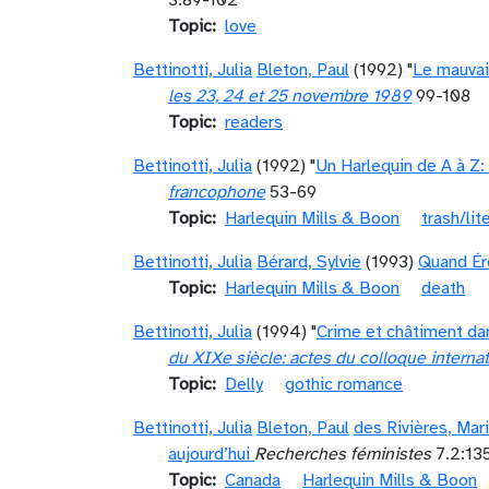
3:89-102
Topic
love
Bettinotti, Julia
Bleton, Paul
(1992) "
Le mauvai
les 23, 24 et 25 novembre 1989
99-108
Topic
readers
Bettinotti, Julia
(1992) "
Un Harlequin de A à Z: 
francophone
53-69
Topic
Harlequin Mills & Boon
trash/lit
Bettinotti, Julia
Bérard, Sylvie
(1993)
Quand Éro
Topic
Harlequin Mills & Boon
death
Bettinotti, Julia
(1994) "
Crime et châtiment dan
du XIXe siècle: actes du colloque intern
Topic
Delly
gothic romance
Bettinotti, Julia
Bleton, Paul
des Rivières, Mar
aujourd’hui
Recherches féministes
7.2:13
Topic
Canada
Harlequin Mills & Boon