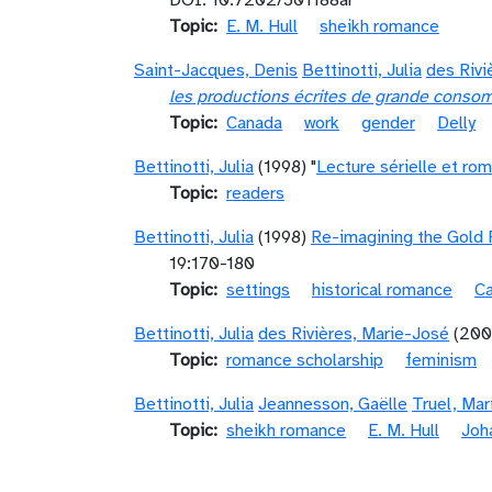
DOI: 10.7202/501188ar
Topic
E. M. Hull
sheikh romance
Saint-Jacques, Denis
Bettinotti, Julia
des Rivi
les productions écrites de grande consom
Topic
Canada
work
gender
Delly
Bettinotti, Julia
(1998) "
Lecture sérielle et ro
Topic
readers
Bettinotti, Julia
(1998)
Re-imagining the Gold 
19:170-180
Topic
settings
historical romance
C
Bettinotti, Julia
des Rivières, Marie-José
(200
Topic
romance scholarship
feminism
Bettinotti, Julia
Jeannesson, Gaëlle
Truel, Mar
Topic
sheikh romance
E. M. Hull
Joh