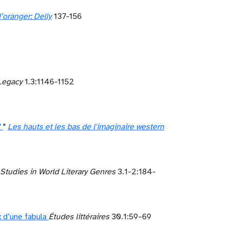
’oranger: Delly
137-156
Legacy
1.3:1146-1152
"
"
Les hauts et les bas de l'imaginaire western
 Studies in World Literary Genres
3.1-2:184-
 d’une fabula
Études littéraires
30.1:59–69