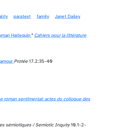
ality
paratext
family
Janet Dailey
roman Harlequin
"
Cahiers pour la littérature
d’amour
Protée
17.2:35-40
e roman sentimental: actes du colloque des
s sémiotiques / Semiotic Inquiry
10.1-2-