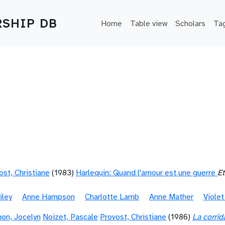
Main navigation
SHIP DB
Home
Table view
Scholars
Ta
ost, Christiane
(1983)
Harlequin: Quand l'amour est une guerre
Et
iley
Anne Hampson
Charlotte Lamb
Anne Mather
Viole
on, Jocelyn
Noizet, Pascale
Provost, Christiane
(1986)
La corrid