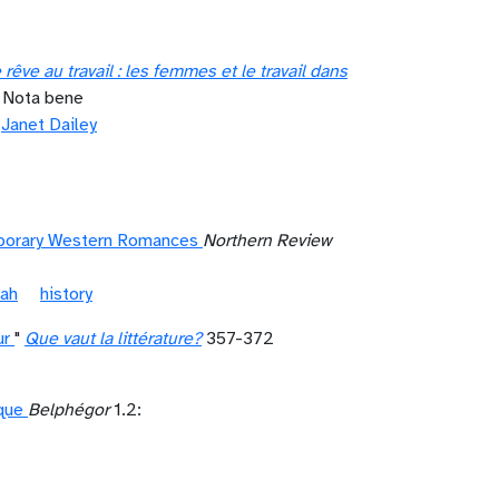
̂ve au travail : les femmes et le travail dans
s Nota bene
Janet Dailey
mporary Western Romances
Northern Review
nah
history
ur
"
Que vaut la littérature?
357-372
ique
Belphégor
1.2: