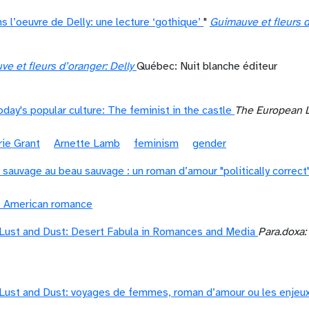
 l’oeuvre de Delly: une lecture ‘gothique’
"
Guimauve et fleurs d
e et fleurs d’oranger: Delly
Québec: Nuit blanche éditeur
day's popular culture: The feminist in the castle
The European 
rie Grant
Arnette Lamb
feminism
gender
 sauvage au beau sauvage : un roman d’amour "politically correct
e American romance
Lust and Dust: Desert Fabula in Romances and Media
Para.doxa:
Lust and Dust: voyages de femmes, roman d’amour ou les enjeux