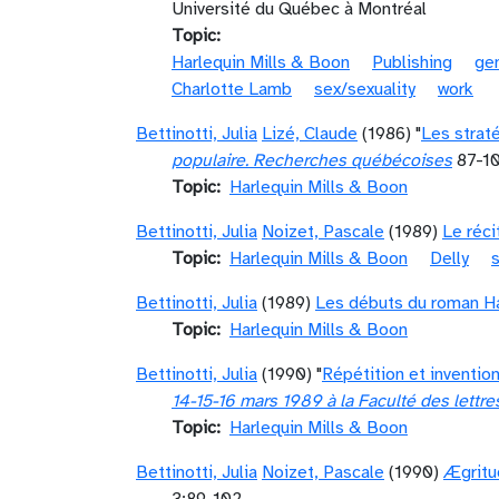
Université du Québec à Montréal
Topic
Harlequin Mills & Boon
Publishing
ge
Charlotte Lamb
sex/sexuality
work
Bettinotti, Julia
Lizé, Claude
(1986) "
Les straté
populaire. Recherches québécoises
87-1
Topic
Harlequin Mills & Boon
Bettinotti, Julia
Noizet, Pascale
(1989)
Le réci
Topic
Harlequin Mills & Boon
Delly
Bettinotti, Julia
(1989)
Les débuts du roman Ha
Topic
Harlequin Mills & Boon
Bettinotti, Julia
(1990) "
Répétition et inventio
14-15-16 mars 1989 à la Faculté des lettr
Topic
Harlequin Mills & Boon
Bettinotti, Julia
Noizet, Pascale
(1990)
Ægritu