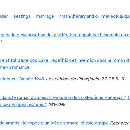
nder
settings
marriage
trash/literary and or intellectual qu
gies de dévalorisation de la littérature populaire: l’exemple du 
01
t en littérature populaire: répétition et invention dans le roman 
sheikh romance
rlequin : l’année 1949
Les cahiers de l’imaginaire
27-28:6-19
n dans le roman d'amour: L'Evolution des collections Harlequin
"
L
es de Limoges, volume 1
201-208
do amoris : le topos d’un piège somato-physiologique
Recherche