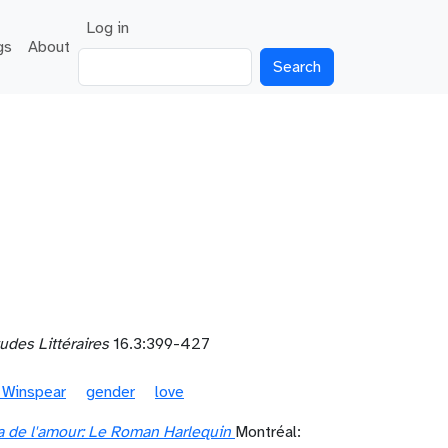
User account menu
Log in
gs
About
Search
udes Littéraires
16.3:399-427
t Winspear
gender
love
a de l'amour: Le Roman Harlequin
Montréal: