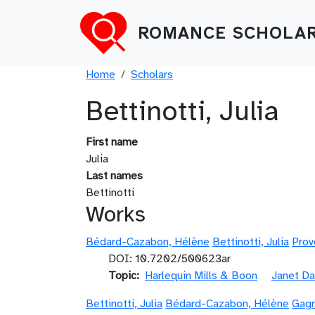
Skip to main content
ROMANCE SCHOLAR
Breadcrumb
Home
Scholars
Bettinotti, Julia
First name
Julia
Last names
Bettinotti
Works
Bédard-Cazabon, Hélène
Bettinotti, Julia
Prov
DOI: 10.7202/500623ar
Topic
Harlequin Mills & Boon
Janet Da
Bettinotti, Julia
Bédard-Cazabon, Hélène
Gagn