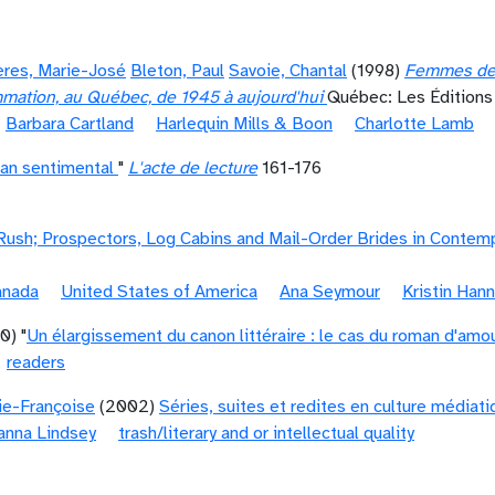
ères, Marie-José
Bleton, Paul
Savoie, Chantal
(1998)
Femmes de re
mation, au Québec, de 1945 à aujourd'hui
Québec: Les Édition
Barbara Cartland
Harlequin Mills & Boon
Charlotte Lamb
man sentimental
"
L'acte de lecture
161-176
Rush; Prospectors, Log Cabins and Mail-Order Brides in Conte
anada
United States of America
Ana Seymour
Kristin Han
0) "
Un élargissement du canon littéraire : le cas du roman d'amo
readers
ie-Françoise
(2002)
Séries, suites et redites en culture médiat
anna Lindsey
trash/literary and or intellectual quality