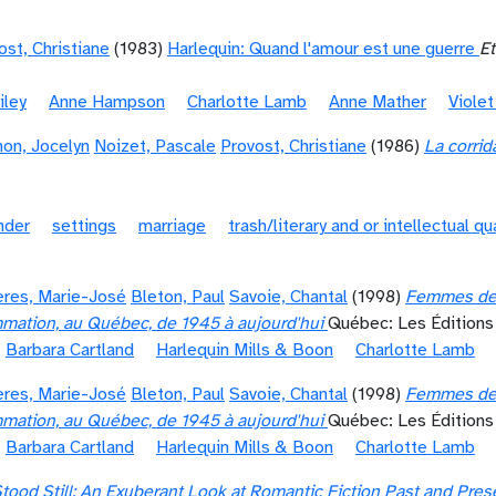
ost, Christiane
(1983)
Harlequin: Quand l'amour est une guerre
Et
iley
Anne Hampson
Charlotte Lamb
Anne Mather
Viole
on, Jocelyn
Noizet, Pascale
Provost, Christiane
(1986)
La corrid
nder
settings
marriage
trash/literary and or intellectual qu
ères, Marie-José
Bleton, Paul
Savoie, Chantal
(1998)
Femmes de re
mation, au Québec, de 1945 à aujourd'hui
Québec: Les Édition
Barbara Cartland
Harlequin Mills & Boon
Charlotte Lamb
ères, Marie-José
Bleton, Paul
Savoie, Chantal
(1998)
Femmes de re
mation, au Québec, de 1945 à aujourd'hui
Québec: Les Édition
Barbara Cartland
Harlequin Mills & Boon
Charlotte Lamb
tood Still: An Exuberant Look at Romantic Fiction Past and Pres