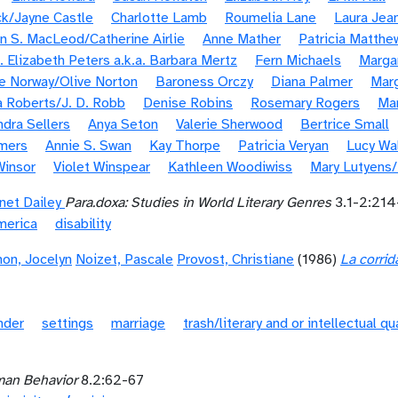
k/Jayne Castle
Charlotte Lamb
Roumelia Lane
Laura Jea
n S. MacLeod/Catherine Airlie
Anne Mather
Patricia Matthe
. Elizabeth Peters a.k.a. Barbara Mertz
Fern Michaels
Margar
e Norway/Olive Norton
Baroness Orczy
Diana Palmer
Marg
 Roberts/J. D. Robb
Denise Robins
Rosemary Rogers
Ma
ndra Sellers
Anya Seton
Valerie Sherwood
Bertrice Small
mers
Annie S. Swan
Kay Thorpe
Patricia Veryan
Lucy Wa
Winsor
Violet Winspear
Kathleen Woodiwiss
Mary Lutyens
net Dailey
Para.doxa: Studies in World Literary Genres
3.1-2:214
merica
disability
on, Jocelyn
Noizet, Pascale
Provost, Christiane
(1986)
La corrid
nder
settings
marriage
trash/literary and or intellectual qu
an Behavior
8.2:62-67