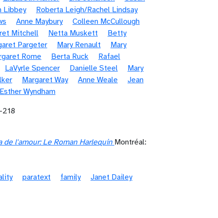
n Libbey
Roberta Leigh/Rachel Lindsay
ws
Anne Maybury
Colleen McCullough
et Mitchell
Netta Muskett
Betty
aret Pargeter
Mary Renault
Mary
rgaret Rome
Berta Ruck
Rafael
LaVyrle Spencer
Danielle Steel
Mary
lker
Margaret Way
Anne Weale
Jean
/Esther Wyndham
-218
a de l'amour: Le Roman Harlequin
Montréal:
ality
paratext
family
Janet Dailey