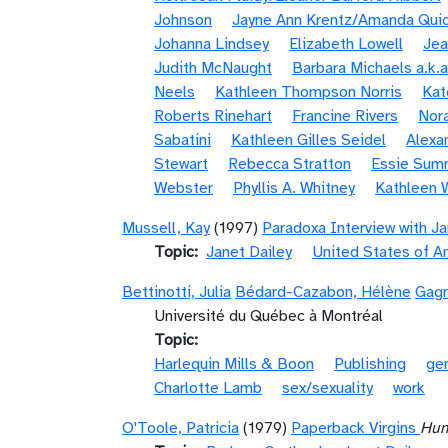
Johnson
Jayne Ann Krentz/Amanda Quic
Johanna Lindsey
Elizabeth Lowell
Jea
Judith McNaught
Barbara Michaels a.k.a
Neels
Kathleen Thompson Norris
Kat
Roberts Rinehart
Francine Rivers
Nora
Sabatini
Kathleen Gilles Seidel
Alexa
Stewart
Rebecca Stratton
Essie Sum
Webster
Phyllis A. Whitney
Kathleen 
Mussell, Kay
(1997)
Paradoxa Interview with Ja
Topic
Janet Dailey
United States of A
Bettinotti, Julia
Bédard-Cazabon, Hélène
Gagn
Université du Québec à Montréal
Topic
Harlequin Mills & Boon
Publishing
ge
Charlotte Lamb
sex/sexuality
work
O'Toole, Patricia
(1979)
Paperback Virgins
Hum