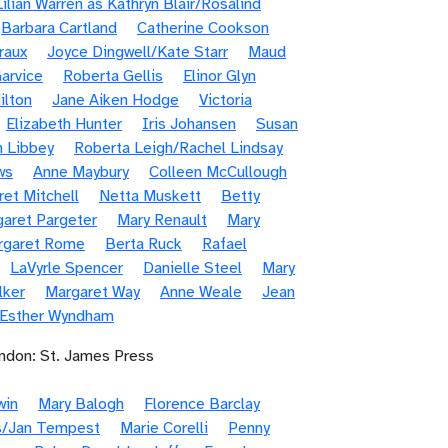
Lilian Warren as Kathryn Blair/Rosalind
Barbara Cartland
Catherine Cookson
raux
Joyce Dingwell/Kate Starr
Maud
arvice
Roberta Gellis
Elinor Glyn
ilton
Jane Aiken Hodge
Victoria
Elizabeth Hunter
Iris Johansen
Susan
n Libbey
Roberta Leigh/Rachel Lindsay
ws
Anne Maybury
Colleen McCullough
et Mitchell
Netta Muskett
Betty
aret Pargeter
Mary Renault
Mary
rgaret Rome
Berta Ruck
Rafael
LaVyrle Spencer
Danielle Steel
Mary
lker
Margaret Way
Anne Weale
Jean
/Esther Wyndham
ndon: St. James Press
win
Mary Balogh
Florence Barclay
s/Jan Tempest
Marie Corelli
Penny