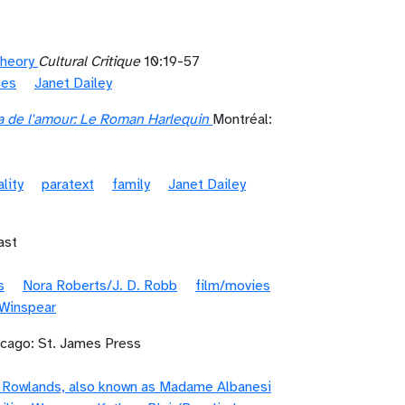
Theory
Cultural Critique
10:19-57
mes
Janet Dailey
a de l'amour: Le Roman Harlequin
Montréal:
ality
paratext
family
Janet Dailey
ast
s
Nora Roberts/J. D. Robb
film/movies
 Winspear
icago: St. James Press
e Rowlands, also known as Madame Albanesi