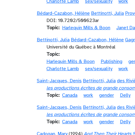
Charlotte Lamb
sex/sexuality
work
Bédard-Cazabon, Hélène
Bettinotti, Julia
Prov
DOI: 10.7202/500623ar
Topic
Harlequin Mills & Boon
Janet Da
Bettinotti, Julia
Bédard-Cazabon, Hélène
Gagn
Université du Québec à Montréal
Topic
Harlequin Mills & Boon
Publishing
ge
Charlotte Lamb
sex/sexuality
work
Saint-Jacques, Denis
Bettinotti, Julia
des Rivi
les productions écrites de grande consom
Topic
Canada
work
gender
Delly
Saint-Jacques, Denis
Bettinotti, Julia
des Rivi
les productions écrites de grande consom
Topic
Canada
work
gender
Delly
Cadogan, Mary
(1994)
And Then Their Hearts S