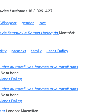
udes Littéraires
16.3:399-427
t Winspear
gender
love
a de l'amour: Le Roman Harlequin
Montréal:
ality
paratext
family
Janet Dailey
̂ve au travail : les femmes et le travail dans
s Nota bene
Janet Dailey
̂ve au travail : les femmes et le travail dans
s Nota bene
Janet Dailey
ent
London: Macmillan