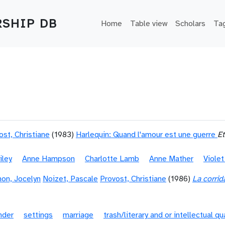
Main navigation
SHIP DB
Home
Table view
Scholars
Ta
ost, Christiane
(1983)
Harlequin: Quand l'amour est une guerre
Et
iley
Anne Hampson
Charlotte Lamb
Anne Mather
Viole
on, Jocelyn
Noizet, Pascale
Provost, Christiane
(1986)
La corrid
nder
settings
marriage
trash/literary and or intellectual qu