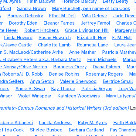
y M. Ayres
Faith Baldwin
Florence Barclay
Betty Beaty
dford
Sandra Brown
Mary Burchell, pen name of Ida Cook
y
Barbara Delinsky
Ethel M. Dell
Viña Delmar
Jude Deve
er
Dorothy Eden
Eleanor Farnes
Jeffrey Farnol
Charles G
te Heyer
Robert Hitchens
Grace Livingston Hill
Margery H
Linda Howard
Susan Howatch
Elizabeth Hoy
E. M. Hull
k/Jayne Castle
Charlotte Lamb
Roumelia Lane
Laura Jea
n S. MacLeod/Catherine Airlie
Anne Mather
Patricia Matthe
. Elizabeth Peters a.k.a. Barbara Mertz
Fern Michaels
Margar
e Norway/Olive Norton
Baroness Orczy
Diana Palmer
Marg
 Roberts/J. D. Robb
Denise Robins
Rosemary Rogers
Ma
ndra Sellers
Anya Seton
Valerie Sherwood
Bertrice Small
mers
Annie S. Swan
Kay Thorpe
Patricia Veryan
Lucy Wa
Winsor
Violet Winspear
Kathleen Woodiwiss
Mary Lutyens
entieth-Century Romance and Historical Writers (3rd edition)
Lo
Madame Albanesi
Lucilla Andrews
Ruby M. Ayres
Faith Bald
of Ida Cook
Shirlee Busbee
Barbara Cartland
Fay Chando