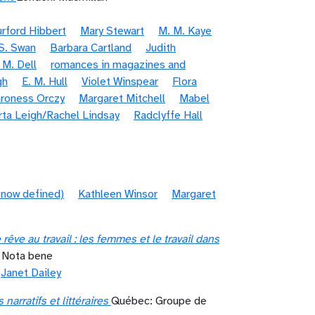
urford Hibbert
Mary Stewart
M. M. Kaye
S. Swan
Barbara Cartland
Judith
 M. Dell
romances in magazines and
gh
E. M. Hull
Violet Winspear
Flora
roness Orczy
Margaret Mitchell
Mabel
ta Leigh/Rachel Lindsay
Radclyffe Hall
 now defined)
Kathleen Winsor
Margaret
̂ve au travail : les femmes et le travail dans
s Nota bene
Janet Dailey
arratifs et littéraires
Québec: Groupe de