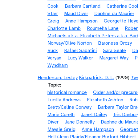
Cook
Barbara Cartland
Catherine Coo
Starr
Maud Diver
Daphne du Maurier
Greig
Anne Hampson
Georgette Heye
Charlotte Lamb
Roumelia Lane
Rober
Michaels a.k.a. Elizabeth Peters a.k.a. Ba
Norway/Olive Norton
Baroness Orczy
Ruck
Rafael Sabatini
Sara Seale
Da
Veryan
Lucy Walker
Margaret Way
P
Wyndham
Henderson, Lesley
Kirkpatrick, D. L.
(1990)
Twe
Topic
historical romance
Older and/or precurs
Lucilla Andrews
Elizabeth Ashton
Rub
Brett/Celine Conway
Barbara Taylor Bra
Marie Corelli
Janet Dailey
Iris Danbur
Diver
Jane Donnelly
Daphne du Mauri
Maysie Greig
Anne Hampson
Georget
Holt/Jean Plaidy/Eleanor Burford Hibbert