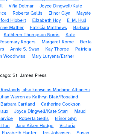
ll
Viña Delmar
Joyce Dingwell/Kate
vice
Roberta Gellis
Elinor Glyn
Maysie
rford Hibbert
Elizabeth Hoy
E. M. Hull
nne Mather
Patricia Matthews
Barbara
Kathleen Thompson Norris
Kate
Rosemary Rogers
Margaret Rome
Berta
rs
Annie S. Swan
Kay Thorpe
Patricia
n Woodiwiss
Mary Lutyens/Esther
icago: St. James Press
e Rowlands, also known as Madame Albanesi
Lilian Warren as Kathryn Blair/Rosalind
Barbara Cartland
Catherine Cookson
raux
Joyce Dingwell/Kate Starr
Maud
arvice
Roberta Gellis
Elinor Glyn
ilton
Jane Aiken Hodge
Victoria
Elizabeth Hunter
Iris Johansen
Susan