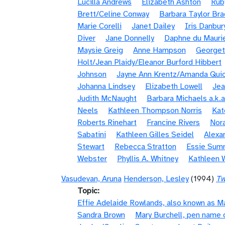
Lucilla Andrews
Elizabeth Ashton
Rub
Brett/Celine Conway
Barbara Taylor Bra
Marie Corelli
Janet Dailey
Iris Danbur
Diver
Jane Donnelly
Daphne du Mauri
Maysie Greig
Anne Hampson
Georget
Holt/Jean Plaidy/Eleanor Burford Hibbert
Johnson
Jayne Ann Krentz/Amanda Quic
Johanna Lindsey
Elizabeth Lowell
Jea
Judith McNaught
Barbara Michaels a.k.a
Neels
Kathleen Thompson Norris
Kat
Roberts Rinehart
Francine Rivers
Nora
Sabatini
Kathleen Gilles Seidel
Alexa
Stewart
Rebecca Stratton
Essie Sum
Webster
Phyllis A. Whitney
Kathleen 
Vasudevan, Aruna
Henderson, Lesley
(1994)
Tw
Topic
Effie Adelaide Rowlands, also known as 
Sandra Brown
Mary Burchell, pen name 