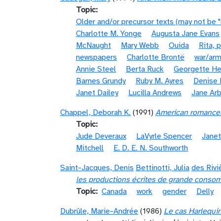
Topic
Older and/or precursor texts (may not be 
Charlotte M. Yonge
Augusta Jane Evans
McNaught
Mary Webb
Ouida
Rita, 
newspapers
Charlotte Brontë
war/arm
Annie Steel
Berta Ruck
Georgette He
Barnes Grundy
Ruby M. Ayres
Denise 
Janet Dailey
Lucilla Andrews
Jane Arb
Chappel, Deborah K.
(1991)
American romances: 
Topic
Jude Deveraux
LaVyrle Spencer
Janet
Mitchell
E. D. E. N. Southworth
Saint-Jacques, Denis
Bettinotti, Julia
des Rivi
les productions écrites de grande consom
Topic
Canada
work
gender
Delly
Dubrûle, Marie-Andrée
(1986)
Le cas Harlequin