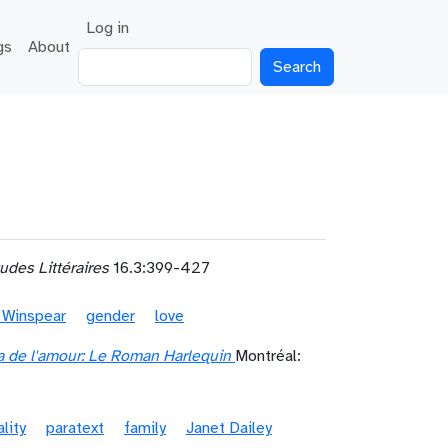
User account menu
Log in
gs
About
Search
udes Littéraires
16.3:399-427
t Winspear
gender
love
a de l'amour: Le Roman Harlequin
Montréal:
ality
paratext
family
Janet Dailey