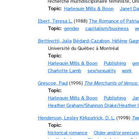
recherche multidisciplinaire féministe, Uni
Topic
Harlequin Mills & Boon
Janet Da
Ebert, Teresa L.
(1988)
The Romance of Patriar
Topic
gender
capitalism/business
w
Bettinotti, Julia
Bédard-Cazabon, Hélène
Gagn
Université du Québec à Montréal
Topic
Harlequin Mills & Boon
Publishing
ge
Charlotte Lamb
sex/sexuality
work
Grescoe, Paul
(1996)
The Merchants of Venus:
Topic
Harlequin Mills & Boon
Publishing
Jan
Heather Graham/Shannon Drake/Heather 
Henderson, Lesley
Kirkpatrick, D. L.
(1990)
Twe
Topic
historical romance
Older and/or precurs