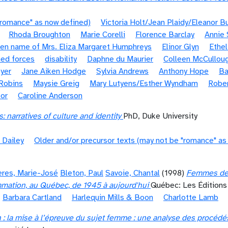
"romance" as now defined)
Victoria Holt/Jean Plaidy/Eleanor B
Rhoda Broughton
Marie Corelli
Florence Barclay
Annie 
pen name of Mrs. Eliza Margaret Humphreys
Elinor Glyn
Ethel
ed forces
disability
Daphne du Maurier
Colleen McCullou
yer
Jane Aiken Hodge
Sylvia Andrews
Anthony Hope
Ba
Robins
Maysie Greig
Mary Lutyens/Esther Wyndham
Rober
or
Caroline Anderson
narratives of culture and identity
PhD, Duke University
 Dailey
Older and/or precursor texts (may not be "romance" as
ères, Marie-José
Bleton, Paul
Savoie, Chantal
(1998)
Femmes de re
mation, au Québec, de 1945 à aujourd'hui
Québec: Les Édition
Barbara Cartland
Harlequin Mills & Boon
Charlotte Lamb
 : la mise à l’épreuve du sujet femme : une analyse des procédés n