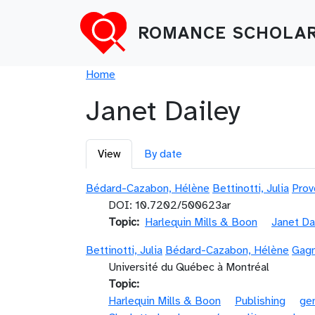
Skip to main content
ROMANCE SCHOLAR
Breadcrumb
Home
Janet Dailey
Primary tabs
View
By date
Bédard-Cazabon, Hélène
Bettinotti, Julia
Prov
DOI: 10.7202/500623ar
Topic
Harlequin Mills & Boon
Janet Da
Bettinotti, Julia
Bédard-Cazabon, Hélène
Gagn
Université du Québec à Montréal
Topic
Harlequin Mills & Boon
Publishing
ge