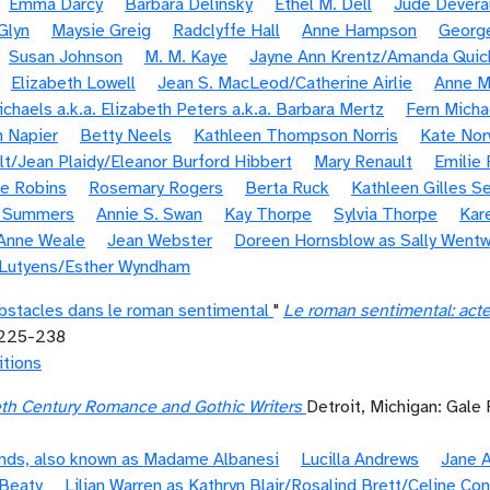
Emma Darcy
Barbara Delinsky
Ethel M. Dell
Jude Devera
 Glyn
Maysie Greig
Radclyffe Hall
Anne Hampson
Georg
Susan Johnson
M. M. Kaye
Jayne Ann Krentz/Amanda Quic
Elizabeth Lowell
Jean S. MacLeod/Catherine Airlie
Anne M
chaels a.k.a. Elizabeth Peters a.k.a. Barbara Mertz
Fern Micha
 Napier
Betty Neels
Kathleen Thompson Norris
Kate Nor
olt/Jean Plaidy/Eleanor Burford Hibbert
Mary Renault
Emilie 
e Robins
Rosemary Rogers
Berta Ruck
Kathleen Gilles Se
e Summers
Annie S. Swan
Kay Thorpe
Sylvia Thorpe
Kar
Anne Weale
Jean Webster
Doreen Hornsblow as Sally Wentw
 Lutyens/Esther Wyndham
 obstacles dans le roman sentimental
"
Le roman sentimental: acte
225-238
itions
th Century Romance and Gothic Writers
Detroit, Michigan: Gal
ands, also known as Madame Albanesi
Lucilla Andrews
Jane A
 Beaty
Lilian Warren as Kathryn Blair/Rosalind Brett/Celine Co