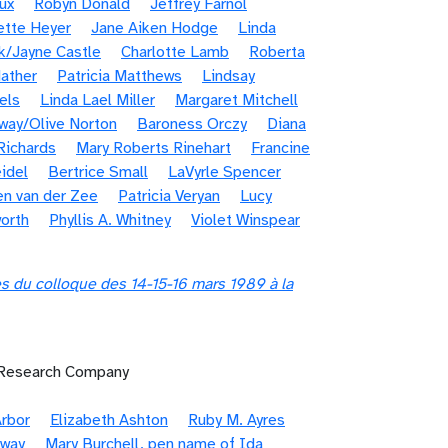
ux
Robyn Donald
Jeffrey Farnol
ette Heyer
Jane Aiken Hodge
Linda
k/Jayne Castle
Charlotte Lamb
Roberta
ather
Patricia Matthews
Lindsay
els
Linda Lael Miller
Margaret Mitchell
way/Olive Norton
Baroness Orczy
Diana
Richards
Mary Roberts Rinehart
Francine
idel
Bertrice Small
LaVyrle Spencer
en van der Zee
Patricia Veryan
Lucy
orth
Phyllis A. Whitney
Violet Winspear
s du colloque des 14-15-16 mars 1989 à la
e Research Company
rbor
Elizabeth Ashton
Ruby M. Ayres
nway
Mary Burchell, pen name of Ida