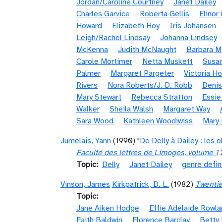
Jordan/Caroline Courtney
Janet Dailey
Charles Garvice
Roberta Gellis
Elinor
Howard
Elizabeth Hoy
Iris Johansen
Leigh/Rachel Lindsay
Johanna Lindsey
McKenna
Judith McNaught
Barbara Mi
Carole Mortimer
Netta Muskett
Susan
Palmer
Margaret Pargeter
Victoria H
Rivers
Nora Roberts/J. D. Robb
Denis
Mary Stewart
Rebecca Stratton
Essi
Walker
Sheila Walsh
Margaret Way
Sara Wood
Kathleen Woodiwiss
Mary
Jumelais, Yann
(1990) "
De Delly à Dailey : les
Faculté des lettres de Limoges, volume 1
Topic
Delly
Janet Dailey
genre defin
Vinson, James
Kirkpatrick, D. L.
(1982)
Twentie
Topic
Jane Aiken Hodge
Effie Adelaide Rowl
Faith Baldwin
Florence Barclay
Betty