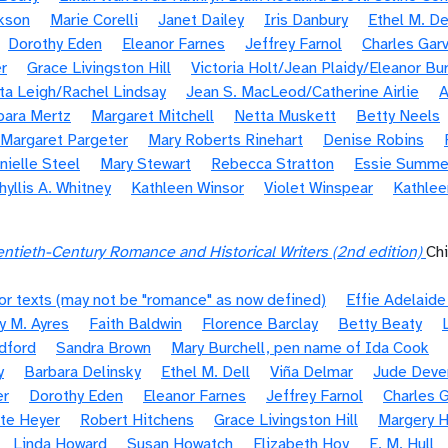
kson
Marie Corelli
Janet Dailey
Iris Danbury
Ethel M. De
Dorothy Eden
Eleanor Farnes
Jeffrey Farnol
Charles Gar
r
Grace Livingston Hill
Victoria Holt/Jean Plaidy/Eleanor Bu
ta Leigh/Rachel Lindsay
Jean S. MacLeod/Catherine Airlie
A
rbara Mertz
Margaret Mitchell
Netta Muskett
Betty Neels
Margaret Pargeter
Mary Roberts Rinehart
Denise Robins
nielle Steel
Mary Stewart
Rebecca Stratton
Essie Summe
hyllis A. Whitney
Kathleen Winsor
Violet Winspear
Kathlee
ntieth-Century Romance and Historical Writers (2nd edition)
Ch
or texts (may not be "romance" as now defined)
Effie Adelaid
y M. Ayres
Faith Baldwin
Florence Barclay
Betty Beaty
dford
Sandra Brown
Mary Burchell, pen name of Ida Cook
y
Barbara Delinsky
Ethel M. Dell
Viña Delmar
Jude Deve
er
Dorothy Eden
Eleanor Farnes
Jeffrey Farnol
Charles G
te Heyer
Robert Hitchens
Grace Livingston Hill
Margery H
Linda Howard
Susan Howatch
Elizabeth Hoy
E. M. Hull